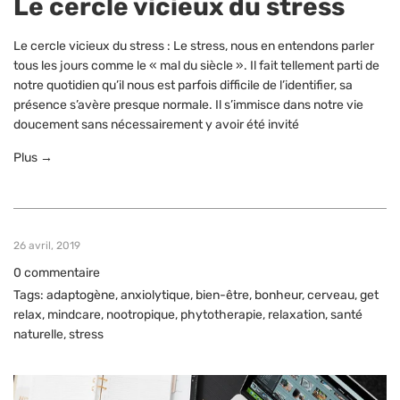
Le cercle vicieux du stress
Le cercle vicieux du stress : Le stress, nous en entendons parler
tous les jours comme le « mal du siècle ». Il fait tellement parti de
notre quotidien qu’il nous est parfois difficile de l’identifier, sa
présence s’avère presque normale. Il s’immisce dans notre vie
doucement sans nécessairement y avoir été invité
Plus →
26 avril, 2019
0 commentaire
Tags:
adaptogène
,
anxiolytique
,
bien-être
,
bonheur
,
cerveau
,
get
relax
,
mindcare
,
nootropique
,
phytotherapie
,
relaxation
,
santé
naturelle
,
stress