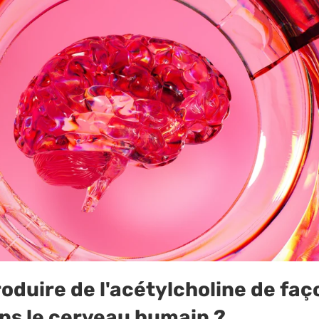
duire de l'acétylcholine de faç
ans le cerveau humain ?