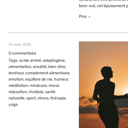
bore-out, cet épuisement p
Plus →
29 août, 2025
0 commentaire
Tags:
acide aminé
,
adaptogène
,
alimentation
,
anxiété
,
bien-être
,
bonheur
,
complement alimentaire
,
emotion
,
equilibre de vie
,
humeur
,
méditation
,
mindcare
,
moral
,
relaxation
,
rhodiola
,
santé
naturelle
,
sport
,
stress
,
thérapie
,
yoga