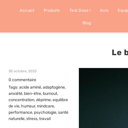
Accueil
Produits
Test Dose !
Avis
Equi
Blog
Le 
30 octobre, 2025
0 commentaire
Tags:
acide aminé
,
adaptogène
,
anxiété
,
bien-être
,
burnout
,
concentration
,
déprime
,
equilibre
de vie
,
humeur
,
mindcare
,
performance
,
psychologie
,
santé
naturelle
,
stress
,
travail