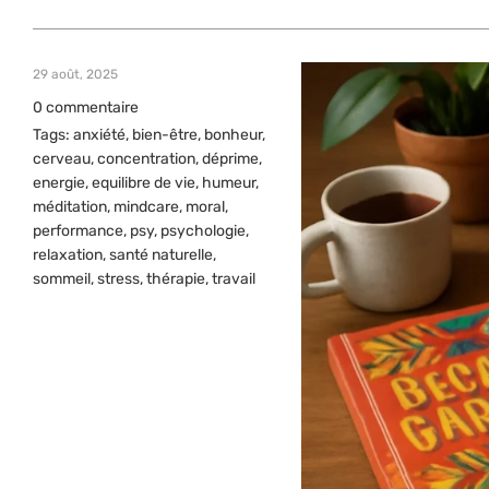
29 août, 2025
0 commentaire
Tags:
anxiété
,
bien-être
,
bonheur
,
cerveau
,
concentration
,
déprime
,
energie
,
equilibre de vie
,
humeur
,
méditation
,
mindcare
,
moral
,
performance
,
psy
,
psychologie
,
relaxation
,
santé naturelle
,
sommeil
,
stress
,
thérapie
,
travail