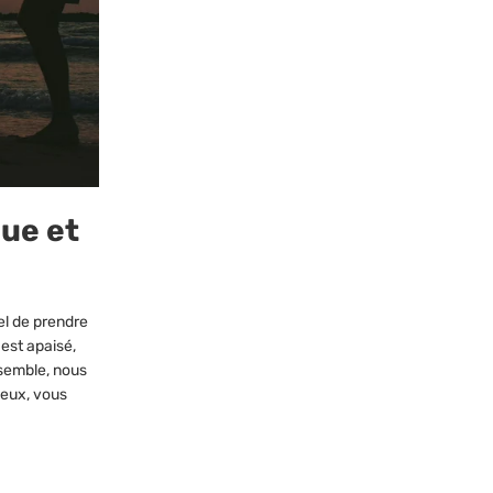
que et
el de prendre
 est apaisé,
nsemble, nous
ieux, vous