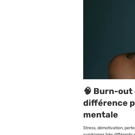
🧠 Burn-out
différence 
mentale
Stress, démotivation, pert
syndromes très différents 