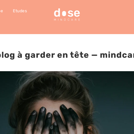
pe
Etudes
blog à garder en tête
— mindca