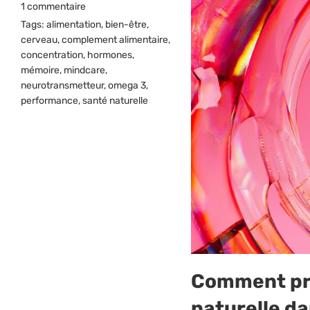
1 commentaire
Tags:
alimentation
,
bien-être
,
cerveau
,
complement alimentaire
,
concentration
,
hormones
,
mémoire
,
mindcare
,
neurotransmetteur
,
omega 3
,
performance
,
santé naturelle
Comment pro
naturelle d