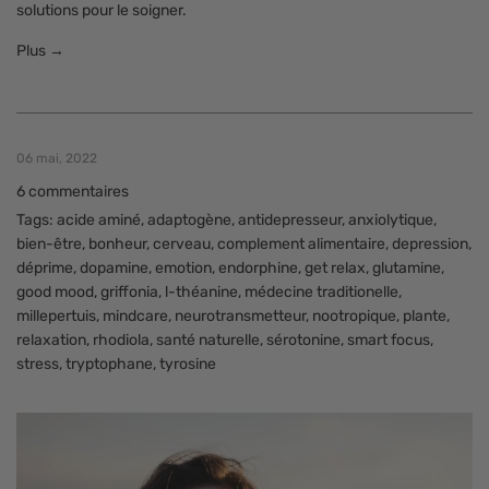
solutions pour le soigner.
Plus →
06 mai, 2022
6 commentaires
Tags:
acide aminé
,
adaptogène
,
antidepresseur
,
anxiolytique
,
bien-être
,
bonheur
,
cerveau
,
complement alimentaire
,
depression
,
déprime
,
dopamine
,
emotion
,
endorphine
,
get relax
,
glutamine
,
good mood
,
griffonia
,
l-théanine
,
médecine traditionelle
,
millepertuis
,
mindcare
,
neurotransmetteur
,
nootropique
,
plante
,
relaxation
,
rhodiola
,
santé naturelle
,
sérotonine
,
smart focus
,
stress
,
tryptophane
,
tyrosine