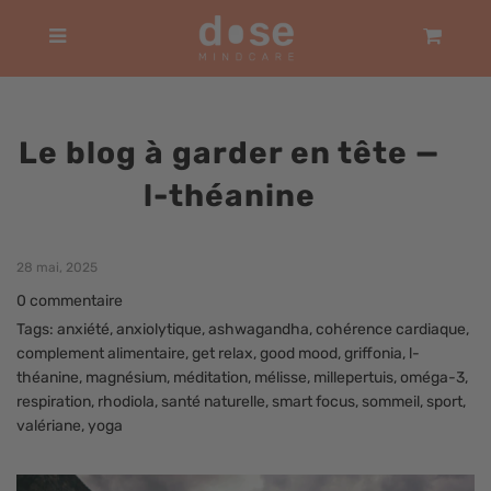
Panier
Menu
Le blog à garder en tête
—
l-théanine
28 mai, 2025
0 commentaire
Tags:
anxiété
,
anxiolytique
,
ashwagandha
,
cohérence cardiaque
,
complement alimentaire
,
get relax
,
good mood
,
griffonia
,
l-
théanine
,
magnésium
,
méditation
,
mélisse
,
millepertuis
,
oméga-3
,
respiration
,
rhodiola
,
santé naturelle
,
smart focus
,
sommeil
,
sport
,
valériane
,
yoga