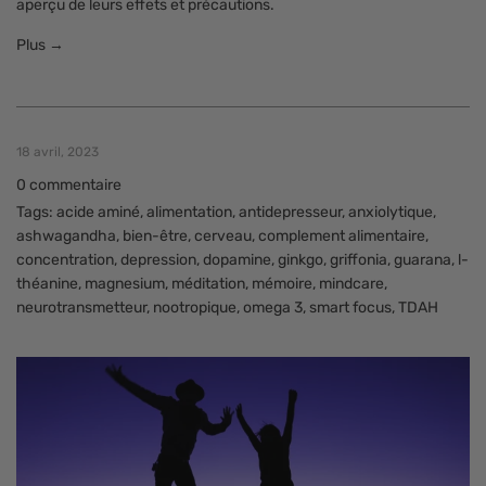
aperçu de leurs effets et précautions.
Plus →
18 avril, 2023
0 commentaire
Tags:
acide aminé
,
alimentation
,
antidepresseur
,
anxiolytique
,
ashwagandha
,
bien-être
,
cerveau
,
complement alimentaire
,
concentration
,
depression
,
dopamine
,
ginkgo
,
griffonia
,
guarana
,
l-
théanine
,
magnesium
,
méditation
,
mémoire
,
mindcare
,
neurotransmetteur
,
nootropique
,
omega 3
,
smart focus
,
TDAH