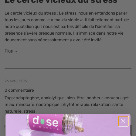
Le cercle vicieux du stress : Le stress, nous en entendons parler
tous les jours comme le « mal du siècle ». Il fait tellement parti de
notre quotidien qu’il nous est parfois difficile de l’identifier, sa
présence s’avère presque normale. Il s’immisce dans notre vie
doucement sans nécessairement y avoir été invité
Plus →
26 avril, 2019
0 commentaire
Tags:
adaptogène
,
anxiolytique
,
bien-être
,
bonheur
,
cerveau
,
get
relax
,
mindcare
,
nootropique
,
phytotherapie
,
relaxation
,
santé
naturelle
,
stress