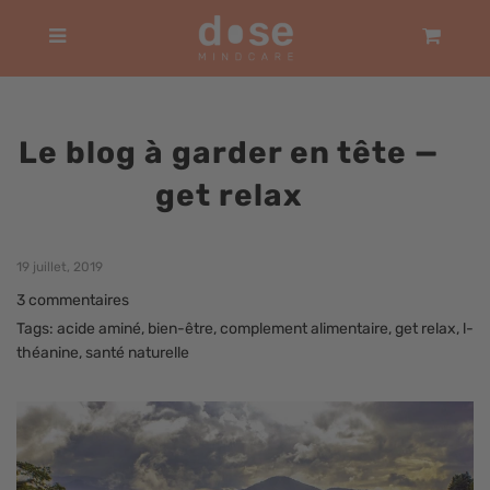
Panier
Menu
Le blog à garder en tête
—
get relax
19 juillet, 2019
3 commentaires
Tags:
acide aminé
,
bien-être
,
complement alimentaire
,
get relax
,
l-
théanine
,
santé naturelle