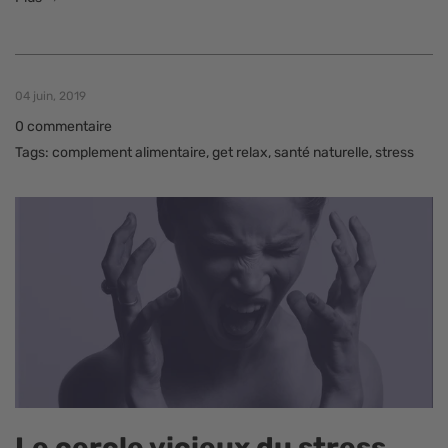
04 juin, 2019
0 commentaire
Tags:
complement alimentaire
,
get relax
,
santé naturelle
,
stress
Le cercle vicieux du stress