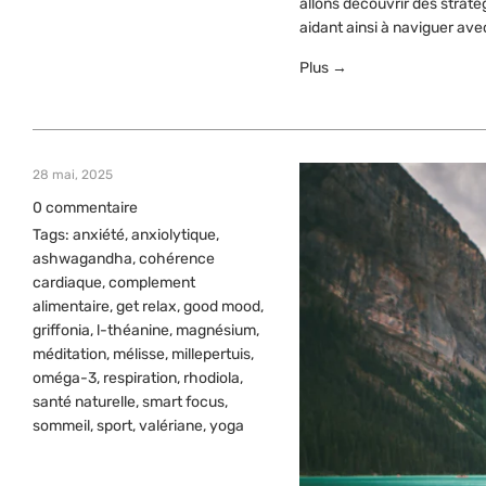
allons découvrir des straté
aidant ainsi à naviguer avec
Plus →
28 mai, 2025
0 commentaire
Tags:
anxiété
,
anxiolytique
,
ashwagandha
,
cohérence
cardiaque
,
complement
alimentaire
,
get relax
,
good mood
,
griffonia
,
l-théanine
,
magnésium
,
méditation
,
mélisse
,
millepertuis
,
oméga-3
,
respiration
,
rhodiola
,
santé naturelle
,
smart focus
,
sommeil
,
sport
,
valériane
,
yoga