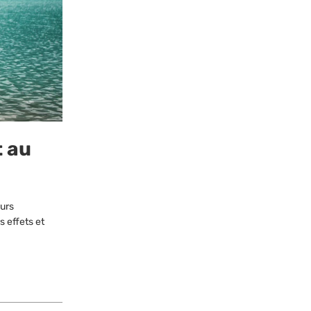
t au
eurs
s effets et