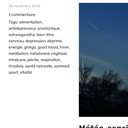
30 novembre, 2023
1 commentaire
Tags:
alimentation
,
antidepresseur
,
anxiolytique
,
ashwagandha
,
bien-être
,
cerveau
,
depression
,
déprime
,
energie
,
ginkgo
,
good mood
,
hiver
,
méditation
,
mélatonine végétale
,
mindcare
,
plante
,
respiration
,
rhodiola
,
santé naturelle
,
sommeil
,
sport
,
vitalité