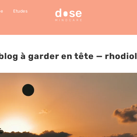
pe
Etudes
blog à garder en tête
— rhodio