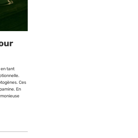
pour
 en tant
otionnelle.
aptogènes. Ces
opamine. En
armonieuse