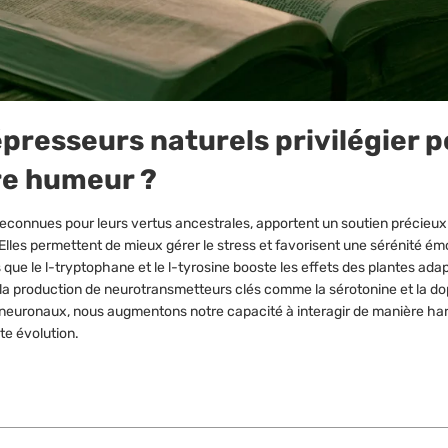
presseurs naturels privilégier 
re humeur ?
econnues pour leurs vertus ancestrales, apportent un soutien précieux
Elles permettent de mieux gérer le stress et favorisent une sérénité ém
s que le l-tryptophane et le l-tyrosine booste les effets des plantes ad
 la production de neurotransmetteurs clés comme la sérotonine et la d
 neuronaux, nous augmentons notre capacité à interagir de manière h
e évolution.