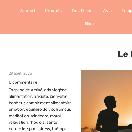
Accueil
Produits
Test Dose !
Avis
Equi
Blog
Le 
29 août, 2025
0 commentaire
Tags:
acide aminé
,
adaptogène
,
alimentation
,
anxiété
,
bien-être
,
bonheur
,
complement alimentaire
,
emotion
,
equilibre de vie
,
humeur
,
méditation
,
mindcare
,
moral
,
relaxation
,
rhodiola
,
santé
naturelle
,
sport
,
stress
,
thérapie
,