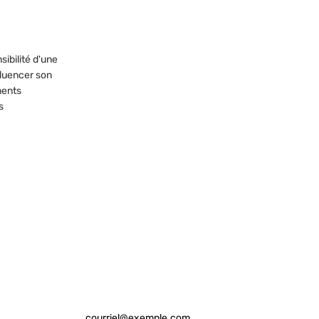
ibilité d'une
fluencer son
ments
s