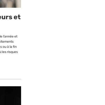
eurs et
e l’année et
raitements
 ou à la fin
i les risques