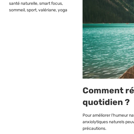
santé naturelle
,
smart focus
,
sommeil
,
sport
,
valériane
,
yoga
Comment réd
quotidien ?
Pour améliorer l’humeur nat
anxiolytiques naturels peuv
précautions.