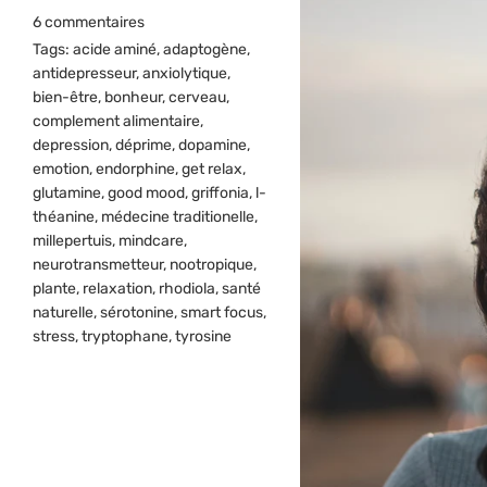
6 commentaires
Tags:
acide aminé
,
adaptogène
,
antidepresseur
,
anxiolytique
,
bien-être
,
bonheur
,
cerveau
,
complement alimentaire
,
depression
,
déprime
,
dopamine
,
emotion
,
endorphine
,
get relax
,
glutamine
,
good mood
,
griffonia
,
l-
théanine
,
médecine traditionelle
,
millepertuis
,
mindcare
,
neurotransmetteur
,
nootropique
,
plante
,
relaxation
,
rhodiola
,
santé
naturelle
,
sérotonine
,
smart focus
,
stress
,
tryptophane
,
tyrosine