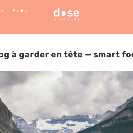
pe
Etudes
og à garder en tête
— smart fo