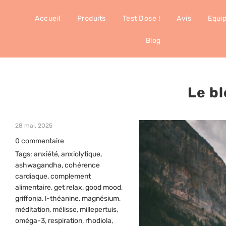
Accueil
Produits
Test Dose !
Avis
Equi
Blog
Le bl
28 mai, 2025
0 commentaire
Tags:
anxiété
,
anxiolytique
,
ashwagandha
,
cohérence
cardiaque
,
complement
alimentaire
,
get relax
,
good mood
,
griffonia
,
l-théanine
,
magnésium
,
méditation
,
mélisse
,
millepertuis
,
oméga-3
,
respiration
,
rhodiola
,