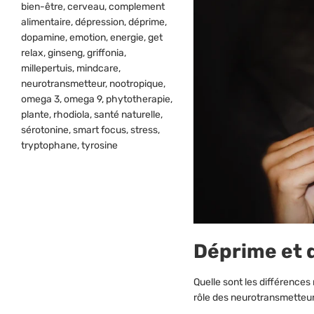
bien-être
,
cerveau
,
complement
alimentaire
,
dépression
,
déprime
,
dopamine
,
emotion
,
energie
,
get
relax
,
ginseng
,
griffonia
,
millepertuis
,
mindcare
,
neurotransmetteur
,
nootropique
,
omega 3
,
omega 9
,
phytotherapie
,
plante
,
rhodiola
,
santé naturelle
,
sérotonine
,
smart focus
,
stress
,
tryptophane
,
tyrosine
Déprime et d
Quelle sont les différences
rôle des neurotransmetteurs 