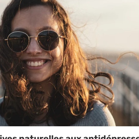
–
ives naturelles aux antidépress