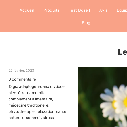
Accueil
Produits
Test Dose !
Avis
Equi
Blog
Le
22 février, 2023
0 commentaire
Tags:
adaptogène
,
anxiolytique
,
bien-être
,
camomille
,
complement alimentaire
,
médecine traditionelle
,
phytotherapie
,
relaxation
,
santé
naturelle
,
sommeil
,
stress