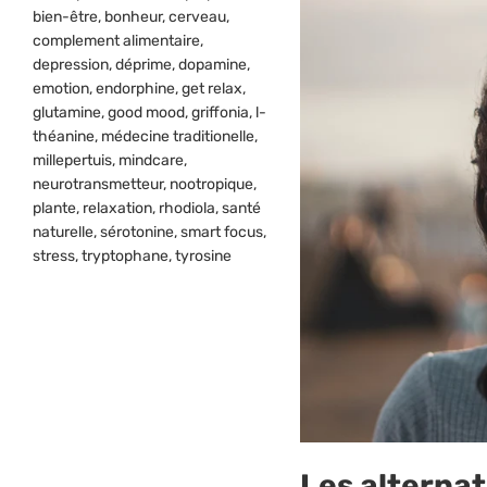
bien-être
,
bonheur
,
cerveau
,
complement alimentaire
,
depression
,
déprime
,
dopamine
,
emotion
,
endorphine
,
get relax
,
glutamine
,
good mood
,
griffonia
,
l-
théanine
,
médecine traditionelle
,
millepertuis
,
mindcare
,
neurotransmetteur
,
nootropique
,
plante
,
relaxation
,
rhodiola
,
santé
naturelle
,
sérotonine
,
smart focus
,
stress
,
tryptophane
,
tyrosine
Les alternat