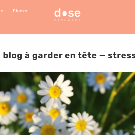
pe
Etudes
 blog à garder en tête
— stres