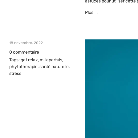
astuces pour utiliser cette
Plus →
18 novembre, 2022
0 commentaire
Tags:
get relax
,
millepertuis
,
phytotherapie
,
santé naturelle
,
stress