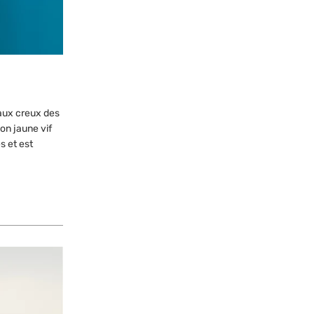
 aux creux des
on jaune vif
s et est