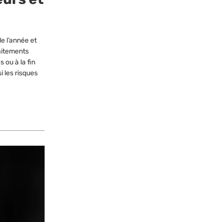
e l’année et
raitements
 ou à la fin
i les risques