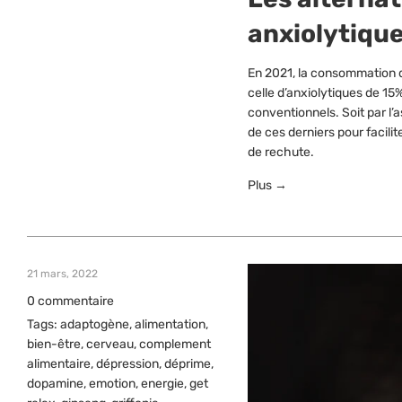
anxiolytiqu
En 2021, la consommation d
celle d’anxiolytiques de 15
conventionnels. Soit par l’a
de ces derniers pour facilite
de rechute.
Plus →
21 mars, 2022
0 commentaire
Tags:
adaptogène
,
alimentation
,
bien-être
,
cerveau
,
complement
alimentaire
,
dépression
,
déprime
,
dopamine
,
emotion
,
energie
,
get