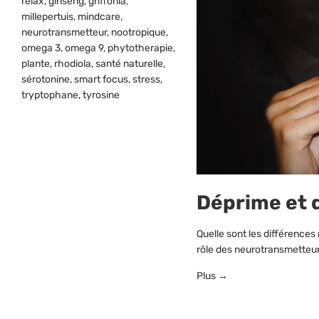
relax
,
ginseng
,
griffonia
,
millepertuis
,
mindcare
,
neurotransmetteur
,
nootropique
,
omega 3
,
omega 9
,
phytotherapie
,
plante
,
rhodiola
,
santé naturelle
,
sérotonine
,
smart focus
,
stress
,
tryptophane
,
tyrosine
Déprime et d
Quelle sont les différences
rôle des neurotransmetteurs 
Plus →