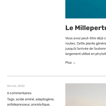
Le Milleper
Vous avez peut-être déjà c
routes. Cette plante génére
jusqu’à l’arrivée de l’auto
largement utilisé en phyto
Plus →
06 mai, 2022
6 commentaires
Tags:
acide aminé
,
adaptogène
,
antidepresseur
,
anxiolytique
,