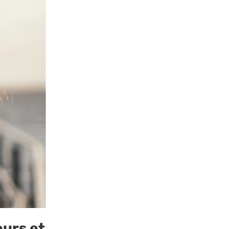
¡
eurs et